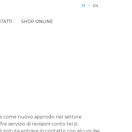
-
IT
EN
TATTI
SHOP ONLINE
ive come nuovo approdo nel settore
 servizio di revisioni conto terzi.
è potuta entrare in contatto con alcuni dei