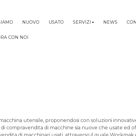
SIAMO
NUOVO
USATO
SERVIZI
NEWS
CON
RA CON NOI
 macchina utensile, proponendosi con soluzioni innovat
 di compravendita di macchine sia nuove che usate ed offre
endita di macchinari usati, attraverso il quale Workmak 