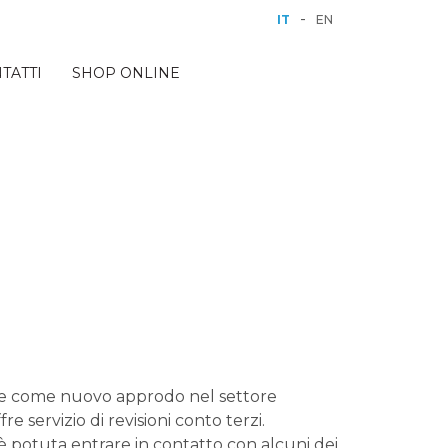
-
IT
EN
TATTI
SHOP ONLINE
ive come nuovo approdo nel settore
 servizio di revisioni conto terzi.
è potuta entrare in contatto con alcuni dei