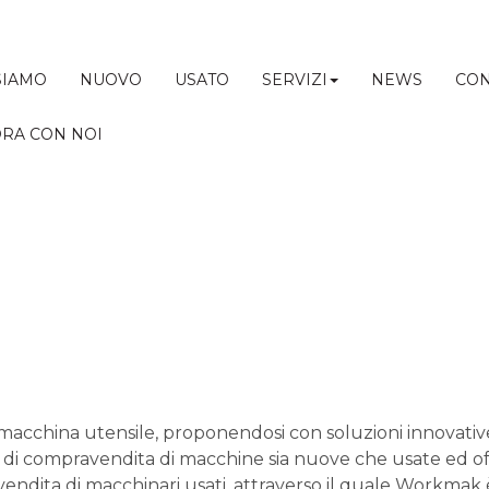
SIAMO
NUOVO
USATO
SERVIZI
NEWS
CON
RA CON NOI
 macchina utensile, proponendosi con soluzioni innovat
 di compravendita di macchine sia nuove che usate ed offre
endita di macchinari usati, attraverso il quale Workmak 