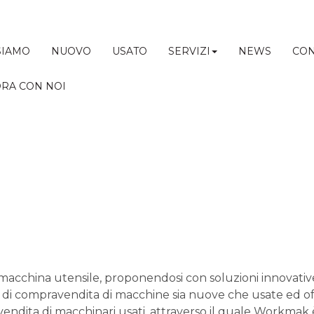
SIAMO
NUOVO
USATO
SERVIZI
NEWS
CON
RA CON NOI
 macchina utensile, proponendosi con soluzioni innovat
 di compravendita di macchine sia nuove che usate ed offre
endita di macchinari usati, attraverso il quale Workmak 