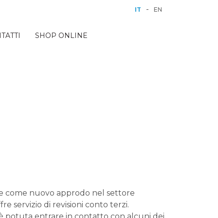
-
IT
EN
TATTI
SHOP ONLINE
ive come nuovo approdo nel settore
 servizio di revisioni conto terzi.
è potuta entrare in contatto con alcuni dei