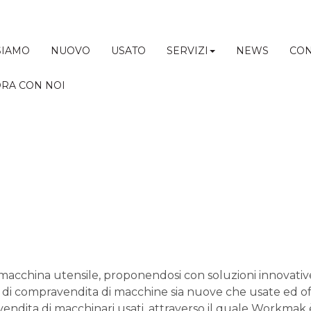
SIAMO
NUOVO
USATO
SERVIZI
NEWS
CON
RA CON NOI
 macchina utensile, proponendosi con soluzioni innovat
 di compravendita di macchine sia nuove che usate ed offre
endita di macchinari usati, attraverso il quale Workmak 