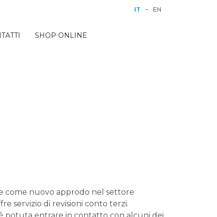
-
IT
EN
TATTI
SHOP ONLINE
ive come nuovo approdo nel settore
 servizio di revisioni conto terzi.
è potuta entrare in contatto con alcuni dei