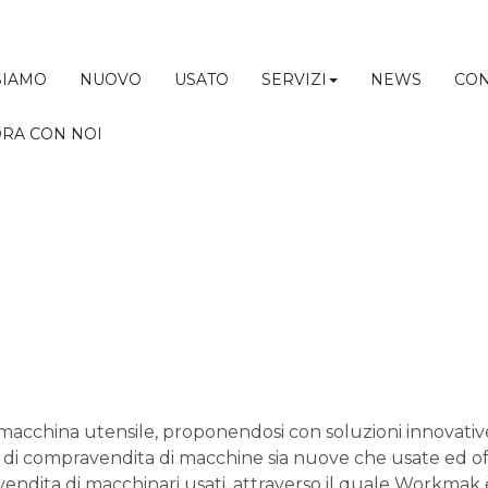
SIAMO
NUOVO
USATO
SERVIZI
NEWS
CON
RA CON NOI
 macchina utensile, proponendosi con soluzioni innovat
 di compravendita di macchine sia nuove che usate ed offre
endita di macchinari usati, attraverso il quale Workmak 