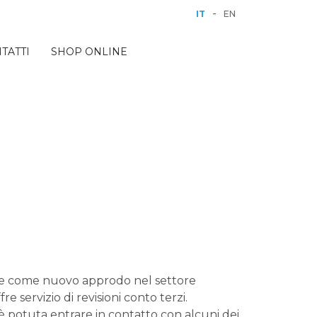
-
IT
EN
TATTI
SHOP ONLINE
ive come nuovo approdo nel settore
 servizio di revisioni conto terzi.
è potuta entrare in contatto con alcuni dei