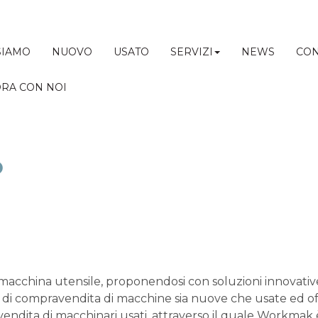
SIAMO
NUOVO
USATO
SERVIZI
NEWS
CON
RA CON NOI
o
 macchina utensile, proponendosi con soluzioni innovat
 di compravendita di macchine sia nuove che usate ed offre
endita di macchinari usati, attraverso il quale Workmak 