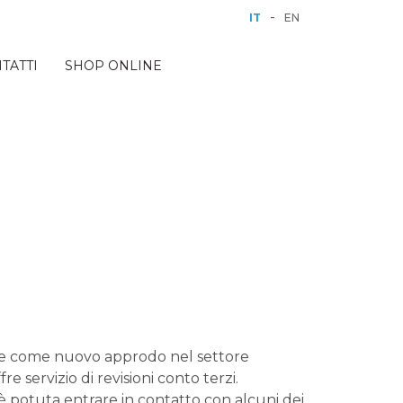
-
IT
EN
TATTI
SHOP ONLINE
ive come nuovo approdo nel settore
 servizio di revisioni conto terzi.
è potuta entrare in contatto con alcuni dei