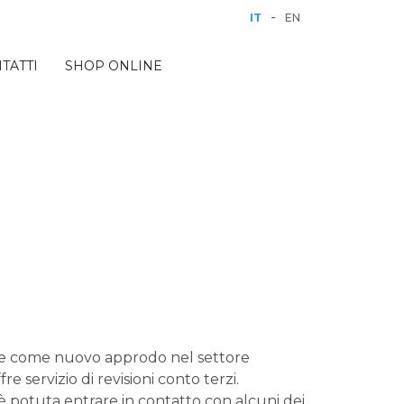
-
IT
EN
TATTI
SHOP ONLINE
ive come nuovo approdo nel settore
 servizio di revisioni conto terzi.
è potuta entrare in contatto con alcuni dei