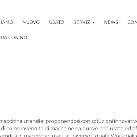
SIAMO
NUOVO
USATO
SERVIZI
NEWS
CON
RA CON NOI
 macchina utensile, proponendosi con soluzioni innovat
 di compravendita di macchine sia nuove che usate ed offre
endita di macchinari usati, attraverso il quale Workmak 