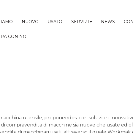
SIAMO
NUOVO
USATO
SERVIZI
NEWS
CON
RA CON NOI
 macchina utensile, proponendosi con soluzioni innovat
 di compravendita di macchine sia nuove che usate ed offre
endita di macchinari usati, attraverso il quale Workmak 