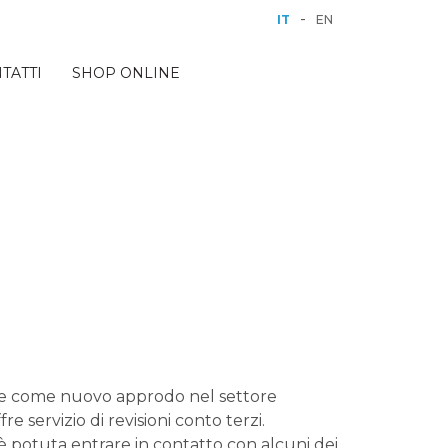
-
IT
EN
TATTI
SHOP ONLINE
ive come nuovo approdo nel settore
 servizio di revisioni conto terzi.
è potuta entrare in contatto con alcuni dei