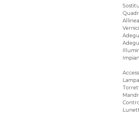
Sostit
Quadra
Allin
Vernic
Adegua
Adegua
Illumi
Impian
Accesso
Lampa
Torret
Mandr
Contro
Lunett