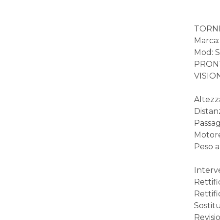
TORNI
Marca
Mod: 
PRON
VISIO
Altezz
Distan
Passag
Motore
Peso a
Interve
Rettif
Rettif
Sostitu
Revisi