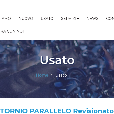
SIAMO
NUOVO
USATO
SERVIZI
NEWS
CON
RA CON NOI
Usato
Home
Usato
TORNIO PARALLELO Revisionato 