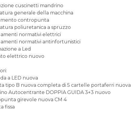
uzione cuscinetti mandrino
tura generale della macchina
eamento contropunta
iatura poliuretanica a spruzzo
menti normativi elettrici
menti normativi antinfortunistici
nazione a Led
to elettrico nuovo
ri:
da a LED nuova
ta tipo B nuova completa di 5 cartelle portaferri nuova
ino Autocentrante DOPPIA GUIDA 3+3 nuovo
punta girevole nuova CM 4
a fissa