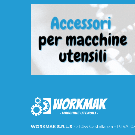
WORKMAK S.R.L.S
- 21053 Castellanza - P.IVA: