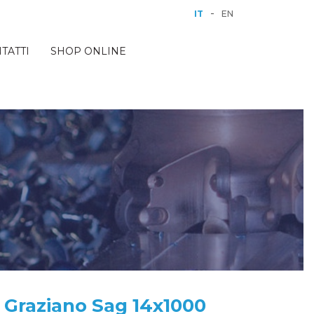
-
IT
EN
TATTI
SHOP ONLINE
Graziano Sag 14x1000