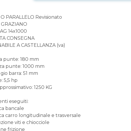
O PARALLELO Revisionato
: GRAZIANO
SAG 14x1000
TA CONSEGNA
NABILE A CASTELLANZA (va)
a punte: 180 mm
za punte: 1000 mm
gio barra: 51 mm
: 5,5 hp
pprossimativo: 1250 KG
nti eseguiti:
ica bancale
ica carro longitudinale e trasversale
zione viti e chiocciole
one frizione