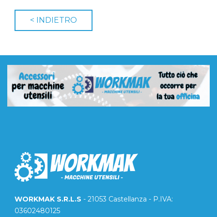
WORKMAK S.R.L.S
- 21053 Castellanza - P.IVA:
03602480125