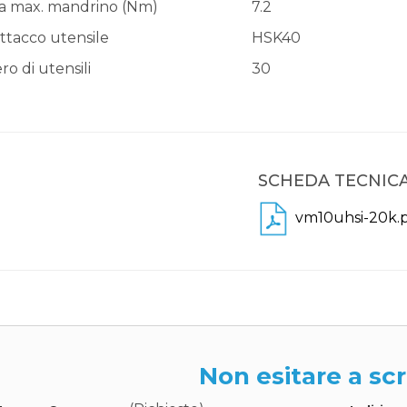
a max. mandrino (Nm)
7.2
ttacco utensile
HSK40
o di utensili
30
SCHEDA TECNICA
vm10uhsi-20k.
Non esitare a scr