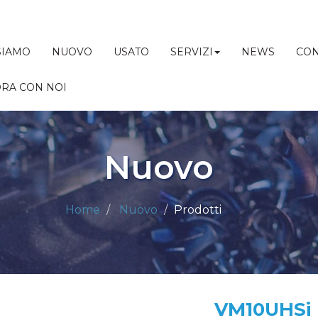
SIAMO
NUOVO
USATO
SERVIZI
NEWS
CON
RA CON NOI
Nuovo
Home
Nuovo
Prodotti
VM10UHSi