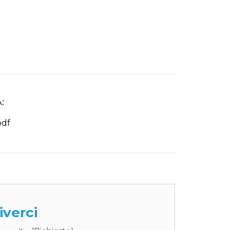
:
pdf
iverci