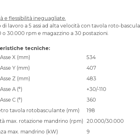
à e flessibilità ineguagliate.
 di lavoro a 5 assi ad alta velocità con tavola roto-basc
 o 30.000 rpm e magazzino a 30 postazioni.
eristiche tecniche:
 Asse X (mm)
534
 Asse Y (mm)
407
 Asse Z (mm)
483
Asse A (°)
+30/-110
Asse C (°)
360
tro tavola rotobasculante (mm)
198
ità max. rotazione mandrino (rpm)
20.000/30.000
za max. mandrino (kW)
9