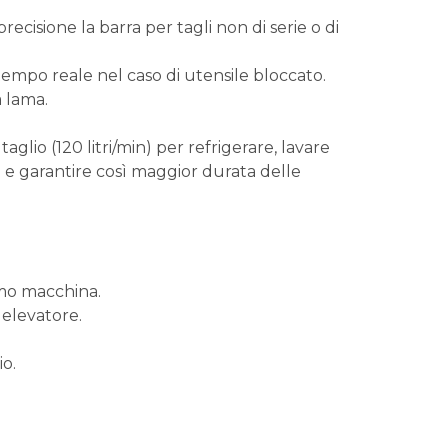
cisione la barra per tagli non di serie o di
 tempo reale nel caso di utensile bloccato.
 lama.
glio (120 litri/min) per refrigerare, lavare
co e garantire così maggior durata delle
rmo macchina.
elevatore.
io.