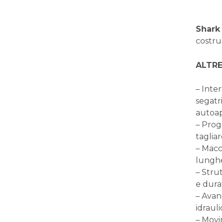
Shark
costru
ALTRE
– Inte
segatri
autoap
– Prog
tagliar
– Macc
lunghe
– Strut
e dura
– Avan
idrauli
– Movim