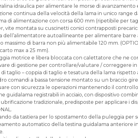
ralina idraulica per alimentare le morse di avanzamento 
azione continua della velocità della lama in unico range da
ema di alimentazione con corsa 600 mm (ripetibile per tag
, vite montata su cuscinetti conici contrapposti precaricat
a dell’alimentatore autoallineante per alimentare barre
to massimo di barra non più alimentabile 120 mm. (OPTI
scarto max a 25 mm).
ggia motrice e libera bloccata con calettatore che ne con
ware di gestione per controllare/valutare / correggere in
 di taglio – coppia di taglio e tesatura della lama rispetto
ro comandi a bassa tensione montato su un braccio girev
uare con sicurezza le operazioni mantenendo il controllo 
ne guidalama registrabili in acciaio, con dispositivo combin
lubrificazione tradizionale, predisposte per applicare i dis
NAL.
ndo da tastiera per lo spostamento della puleggia per sos
neamento automatico della testina guidalama anteriore in
e.