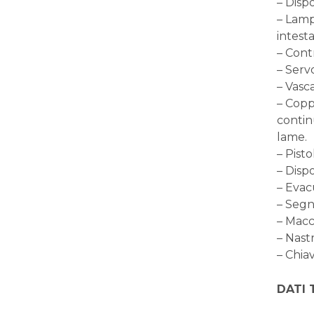
– Dispo
– Lamp
intesta
– Cont
– Serv
– Vasca
– Coppi
continu
lame.
– Pisto
– Dispo
– Evac
– Segn
– Macc
– Nastr
– Chiav
DATI 