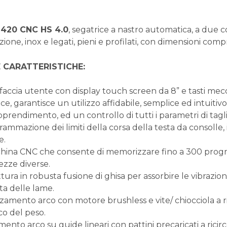
 420 CNC HS 4.0
, segatrice a nastro automatica, a due co
zione, inox e legati, pieni e profilati, con dimensioni co
 CARATTERISTICHE:
rfaccia utente con display touch screen da 8” e tasti mecc
ce, garantisce un utilizzo affidabile, semplice ed intuiti
prendimento, ed un controllo di tutti i parametri di tagl
rammazione dei limiti della corsa della testa da consolle, 
e.
hina CNC che consente di memorizzare fino a 300 progra
zze diverse.
tura in robusta fusione di ghisa per assorbire le vibrazioni
ta delle lame.
zamento arco con motore brushless e vite/ chiocciola a r
co del peso.
ento arco su guide lineari con pattini precaricati a ricirc