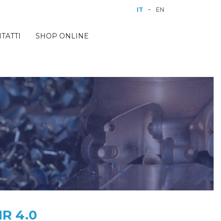
-
IT
EN
TATTI
SHOP ONLINE
R 4.0