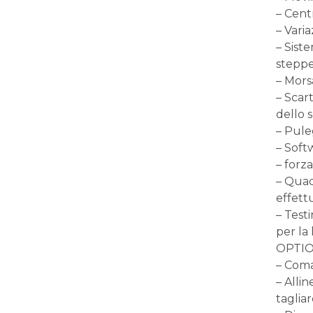
– Cent
– Vari
– Sist
stepper
– Mors
– Scar
dello 
– Pule
– Soft
– forza
– Quad
effett
– Testi
per la 
OPTIO
– Coma
– Alli
tagliar