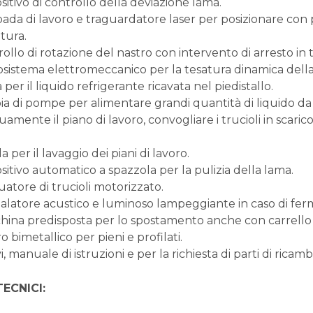
sitivo di controllo della deviazione lama.
ada di lavoro e traguardatore laser per posizionare con pre
tura.
rollo di rotazione del nastro con intervento di arresto in
osistema elettromeccanico per la tesatura dinamica della
 per il liquido refrigerante ricavata nel piedistallo.
a di pompe per alimentare grandi quantità di liquido da ta
amente il piano di lavoro, convogliare i trucioli in scari
la per il lavaggio dei piani di lavoro.
sitivo automatico a spazzola per la pulizia della lama.
uatore di trucioli motorizzato.
alatore acustico e luminoso lampeggiante in caso di fe
hina predisposta per lo spostamento anche con carrello 
o bimetallico per pieni e profilati.
i, manuale di istruzioni e per la richiesta di parti di ricamb
TECNICI: