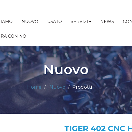
SIAMO
NUOVO
USATO
SERVIZI
NEWS
CON
RA CON NOI
Nuovo
Home
Nuovo
Prodotti
TIGER 402 CNC H