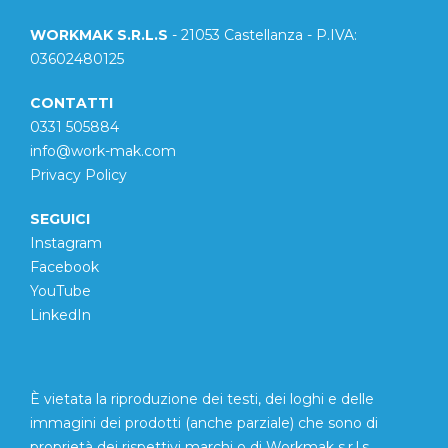
WORKMAK S.R.L.S
- 21053 Castellanza - P.IVA:
03602480125
CONTATTI
0331 505884
info@work-mak.com
Privacy Policy
SEGUICI
Instagram
Facebook
YouTube
LinkedIn
È vietata la riproduzione dei testi, dei loghi e delle
immagini dei prodotti (anche parziale) che sono di
proprietà dei rispettivi marchi o di Workmak s.r.l.s.