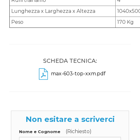
Rulli trainafilo
4
Lunghezza x Larghezza x Altezza
1040x50
Peso
170 Kg
SCHEDA TECNICA:
max-603-top-xxm.pdf
Non esitare a scriverci
(Richiesto)
Nome e Cognome