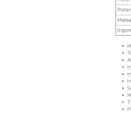
Poten
Massa
Ingom
M
T
A
I
I
I
S
M
T
P