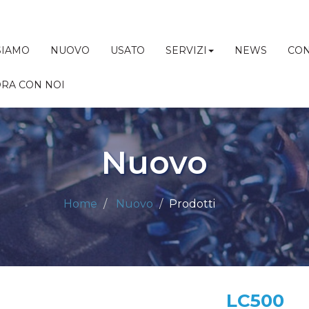
SIAMO
NUOVO
USATO
SERVIZI
NEWS
CON
RA CON NOI
Nuovo
Home
Nuovo
Prodotti
LC500