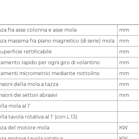
nza fra asse colonna e asse mola
mm
nza massima fra piano magnetico (di serie) mola
mm
uperficie rettificabile
mm
amento rapido per ogni giro di volantino
mm
amenti micrometrici mediante nottolino
mm
sioni della mola a tazza
mm
ioni dei settori abrasivi
mm
ella mola al 1’
ella tavola rotativa al 1' (con L 13)
za del motore mola
KW
za motore tavola rotativa
KW