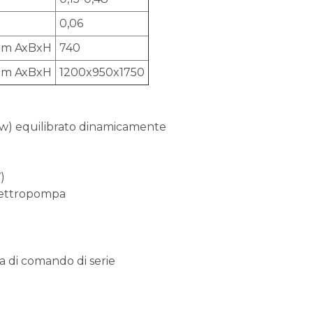
0,06
mm AxBxH
740
mm AxBxH
1200x950x1750
kw) equilibrato dinamicamente
)
elettropompa
 di comando di serie