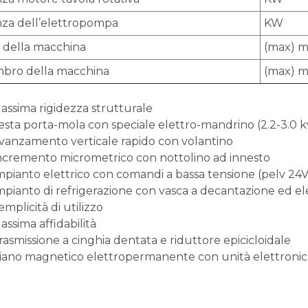
za dell’elettropompa
KW
 della macchina
(max) 
bro della macchina
(max) 
assima rigidezza strutturale
esta porta-mola con speciale elettro-mandrino (2.2-3.0 
vanzamento verticale rapido con volantino
ncremento micrometrico con nottolino ad innesto
mpianto elettrico con comandi a bassa tensione (pelv 24V
mpianto di refrigerazione con vasca a decantazione ed 
emplicità di utilizzo
assima affidabilità
rasmissione a cinghia dentata e riduttore epicicloidale
iano magnetico elettropermanente con unità elettronica