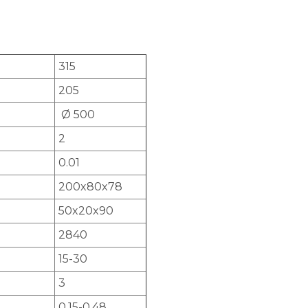
315
205
Ø 500
2
0.01
200x80x78
50x20x90
2840
15-30
3
0,15-0,48