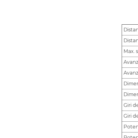
Dista
Dista
Max. s
Avanz
Avanz
Dimen
Dimens
Giri d
Giri d
Poten
Poten