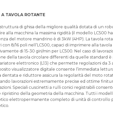
 A TAVOLA ROTANTE
 struttura di ghisa della migliore qualità dotata di un ro
ire alla macchina la massima rigidità (il modello LC500 
enza del motore mandrino è di 3kW (4HP). La tavola rota
i con 8/16 poli nell’LC500, capaci di imprimere alla tavola
ivamente di 15-30 giri/min per LC500. Nel caso di lavorazio
ne della tavola circolare differenti da quelle standard è p
riatore elettronico (L13) che permette regolazioni da 3 a 
osito visualizzatore digitale consente l’immediata lettura
 dentata e riduttore assicura la regolarità del moto rotat
rando lavorazioni estremamente precise ed ottime finitur
zioni. Speciali cuscinetti a rulli conici registrabili conse
le ripristino della geometria della macchina. Tutti i model
ico elettropermanente completo di unità di controllo per
ico.