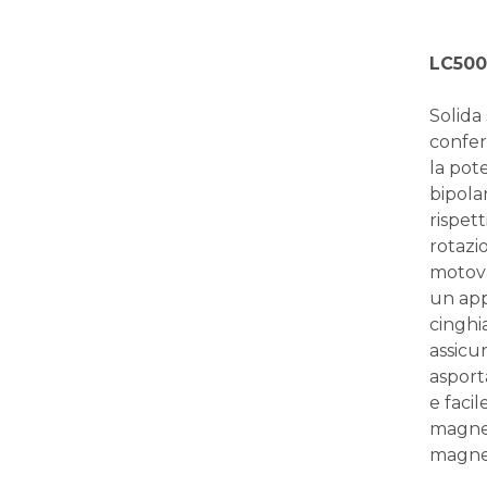
LC500
Solida
confer
la pot
bipolar
rispett
rotazio
motova
un app
cinghia
assicu
asporta
e faci
magnet
magnet