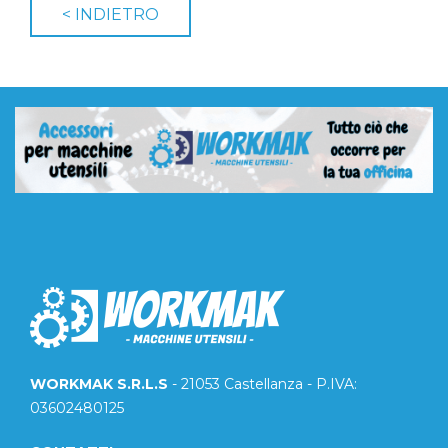
WORKMAK S.R.L.S
- 21053 Castellanza - P.IVA:
03602480125