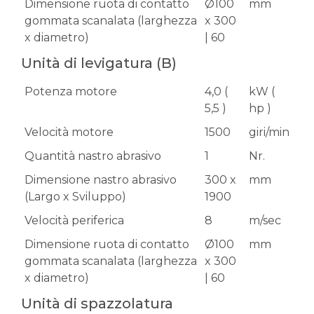
Dimensione ruota di contatto
Ø100
mm
gommata scanalata (larghezza
x 300
x diametro)
| 60
Unità di levigatura (B)
Potenza motore
4,0 (
kW (
5,5 )
hp )
Velocità motore
1500
giri/min
Quantità nastro abrasivo
1
Nr.
Dimensione nastro abrasivo
300 x
mm
(Largo x Sviluppo)
1900
Velocità periferica
8
m/sec
Dimensione ruota di contatto
Ø100
mm
gommata scanalata (larghezza
x 300
x diametro)
| 60
Unità di spazzolatura