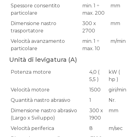
Spessore consentito
min. 1 ÷
mm
particolare
max. 200
Dimensione nastro
300 x
mm
trasportatore
2700
Velocità avanzamento
min. 1 ÷
m/min
particolare
max. 10
Unità di levigatura (A)
Potenza motore
4,0 (
kW (
5,5 )
hp )
Velocità motore
1500
giri/min
Quantità nastro abrasivo
1
Nr.
Dimensione nastro abrasivo
300 x
mm
(Largo x Sviluppo)
1900
Velocità periferica
8
m/sec