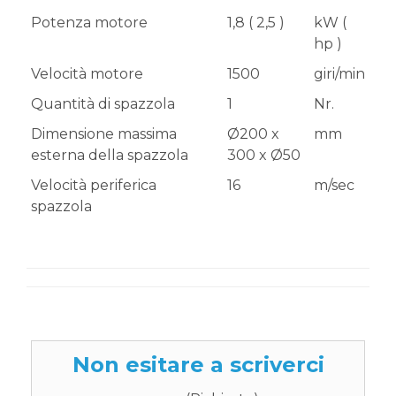
Potenza motore
1,8 ( 2,5 )
kW (
hp )
Velocità motore
1500
giri/min
Quantità di spazzola
1
Nr.
Dimensione massima
Ø200 x
mm
esterna della spazzola
300 x Ø50
Velocità periferica
16
m/sec
spazzola
Non esitare a scriverci