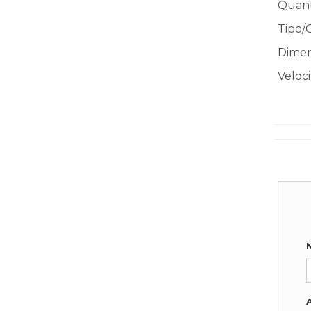
Quanti
Tipo/C
Dimen
Veloci