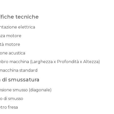
ifiche tecniche
ntazione elettrica
za motore
ità motore
ione acustica
bro macchina (Larghezza x Profondità x Altezza)
macchina standard
à di smussatura
sione smusso (diagonale)
o di smusso
tro fresa