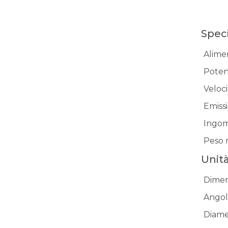
Spec
Alime
Poten
Veloc
Emiss
Ingom
Peso 
Unit
Dimen
Angol
Diame