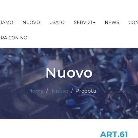
SIAMO
NUOVO
USATO
SERVIZI
NEWS
CON
RA CON NOI
Nuovo
Home
Nuovo
Prodotti
ART.61