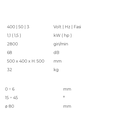
400 | 50 | 3
Volt | Hz | Fasi
1,1 ( 1,5 )
kW ( hp )
2800
giri/min
68
dB
500 x 400 x H. 500
mm
32
kg
0 ÷ 6
mm
15 ÷ 45
°
ø 80
mm