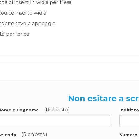
tà di inserti in widia per fresa
odice inserto widia
sione tavola appoggio
tà periferica
Non esitare a scr
(Richiesto)
Nome e Cognome
Indirizz
(Richiesto)
Azienda
Numero 