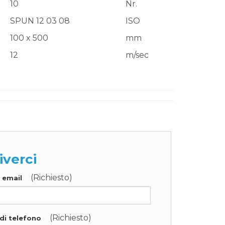
10
Nr.
SPUN 12 03 08
ISO
100 x 500
mm
12
m/sec
iverci
(Richiesto)
o email
(Richiesto)
di telefono