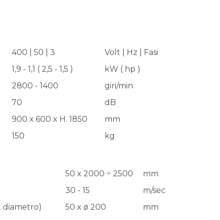
400 | 50 | 3
Volt | Hz | Fasi
1,9 - 1,1 ( 2,5 - 1,5 )
kW ( hp )
2800 - 1400
giri/min
70
dB
900 x 600 x H. 1850
mm
150
kg
50 x 2000 ÷ 2500
mm
30 - 15
m/sec
x diametro)
50 x ø 200
mm