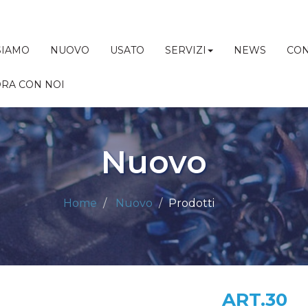
SIAMO
NUOVO
USATO
SERVIZI
NEWS
CON
RA CON NOI
Nuovo
Home
Nuovo
Prodotti
ART.30