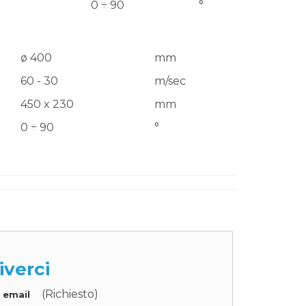
0 ÷ 90
°
ø 400
mm
60 - 30
m/sec
450 x 230
mm
0 ÷ 90
°
iverci
(Richiesto)
o email