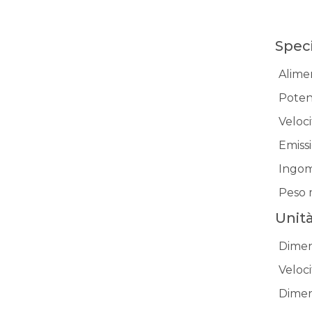
Spec
Alime
Poten
Veloc
Emiss
Ingom
Peso 
Unità
Dimen
Veloci
Dimen