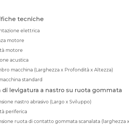
ifiche tecniche
ntazione elettrica
za motore
ità motore
ione acustica
bro macchina (Larghezza x Profondità x Altezza)
macchina standard
 di levigatura a nastro su ruota gommata
sione nastro abrasivo (Largo x Sviluppo)
tà periferica
sione ruota di contatto gommata scanalata (larghezza 