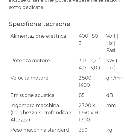
incluse di serie che potete vedere nelle sezioni
sotto dedicate.
Specifiche tecniche
Alimentazione elettrica
400 | 50 |
Volt |
3
Hz |
Fasi
Potenza motore
3,0 - 2,2 (
kW (
4,0 - 3,0 )
hp )
Velocità motore
2800 -
giri/min
1400
Emissione acustica
85
dB
Ingombro macchina
2700 x
mm
(Larghezza x Profondità x
1750 x H.
Altezza)
1700
Peso macchina standard
350
kg