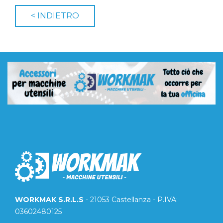
WORKMAK S.R.L.S
- 21053 Castellanza - P.IVA:
03602480125