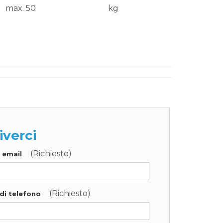
max. 50
kg
iverci
(Richiesto)
o email
(Richiesto)
di telefono