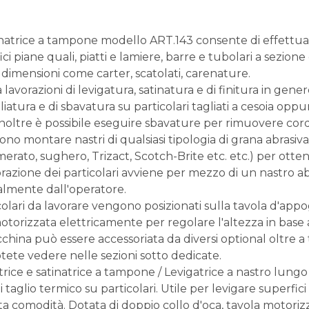
inatrice a tampone modello ART.143 consente di effettuare 
ci piane quali, piatti e lamiere, barre e tubolari a sezion
 dimensioni come carter, scatolati, carenature.
 lavorazioni di levigatura, satinatura e di finitura in gene
liatura e di sbavatura su particolari tagliati a cesoia opp
 Inoltre è possibile eseguire sbavature per rimuovere cord
sono montare nastri di qualsiasi tipologia di grana abrasiv
rato, sughero, Trizact, Scotch-Brite etc. etc.) per ottener
orazione dei particolari avviene per mezzo di un nastro
mente dall'operatore.
icolari da lavorare vengono posizionati sulla tavola d'appo
otorizzata elettricamente per regolare l'altezza in base al
hina può essere accessoriata da diversi optional oltre a t
tete vedere nelle sezioni sotto dedicate.
trice e satinatrice a tampone / Levigatrice a nastro lungo
i taglio termico su particolari. Utile per levigare superf
ta comodità. Dotata di doppio collo d'oca, tavola motoriz