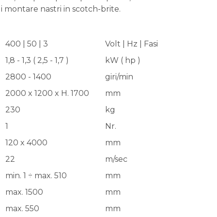
i montare nastri in scotch-brite.
400 | 50 | 3
Volt | Hz | Fasi
1,8 - 1,3 ( 2,5 - 1,7 )
kW ( hp )
2800 - 1400
giri/min
2000 x 1200 x H. 1700
mm
230
kg
1
Nr.
120 x 4000
mm
22
m/sec
min. 1 ÷ max. 510
mm
max. 1500
mm
max. 550
mm