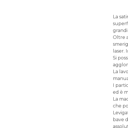
La sat
superfi
grandi
Oltre a
smerig
laser.
Si pos
agglome
La lav
manual
I part
ed è m
La macc
che po
Leviga
bave d
assolu