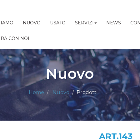
SIAMO
NUOVO
USATO
SERVIZI
NEWS
CON
RA CON NOI
Nuovo
Home
Nuovo
Prodotti
ART.143