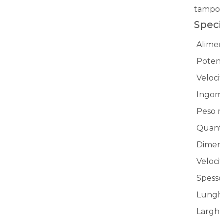
tampon
Spec
Alime
Poten
Veloc
Ingom
Peso 
Quant
Dimen
Veloci
Spess
Lungh
Largh