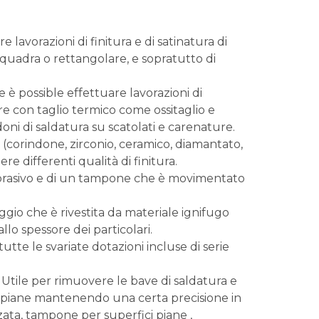
lavorazioni di finitura e di satinatura di
e quadra o rettangolare, e sopratutto di
re è possible effettuare lavorazioni di
ure con taglio termico come ossitaglio e
oni di saldatura su scatolati e carenature.
a (corindone, zirconio, ceramico, diamantato,
e differenti qualità di finitura.
 abrasivo e di un tampone che è movimentato
ggio che è rivestita da materiale ignifugo
lo spessore dei particolari.
utte le svariate dotazioni incluse di serie
 Utile per rimuovere le bave di saldatura e
ici piane mantenendo una certa precisione in
zata, tampone per superfici piane ,