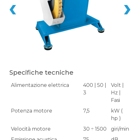
Specifiche tecniche
Alimentazione elettrica
400 | 50 |
Volt |
3
Hz |
Fasi
Potenza motore
7,5
kW (
hp )
Velocità motore
30 ÷ 1500
giri/min
Emissione acustica
75
dB