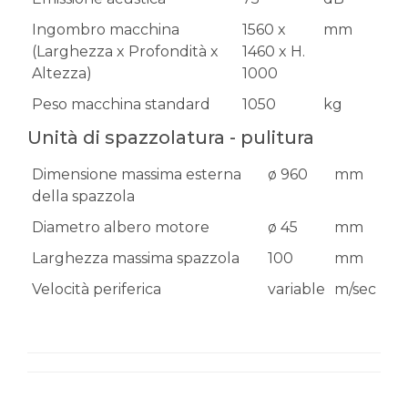
Ingombro macchina
1560 x
mm
(Larghezza x Profondità x
1460 x H.
Altezza)
1000
Peso macchina standard
1050
kg
Unità di spazzolatura - pulitura
Dimensione massima esterna
ø 960
mm
della spazzola
Diametro albero motore
ø 45
mm
Larghezza massima spazzola
100
mm
Velocità periferica
variable
m/sec