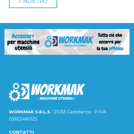
WORKMAK S.R.L.S
- 21053 Castellanza - P.IVA:
03602480125
CONTATTI