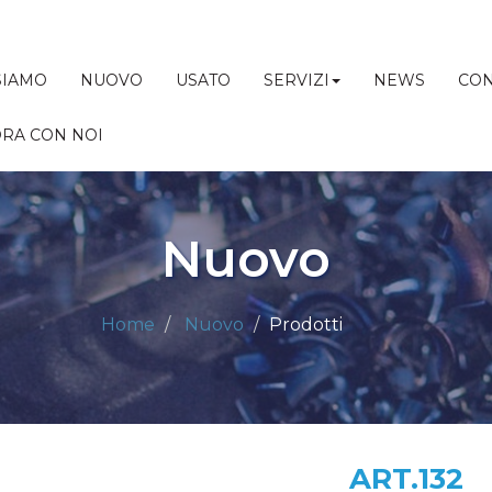
SIAMO
NUOVO
USATO
SERVIZI
NEWS
CON
RA CON NOI
Nuovo
Home
Nuovo
Prodotti
ART.132