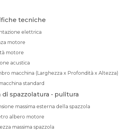
ifiche tecniche
ntazione elettrica
za motore
ità motore
ione acustica
bro macchina (Larghezza x Profondità x Altezza)
macchina standard
 di spazzolatura - pulitura
sione massima esterna della spazzola
tro albero motore
ezza massima spazzola