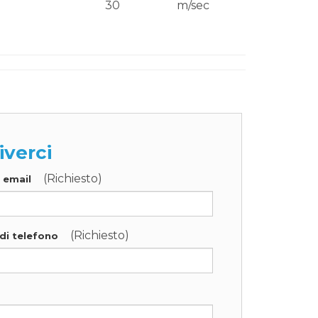
30
m/sec
iverci
(Richiesto)
o email
(Richiesto)
di telefono