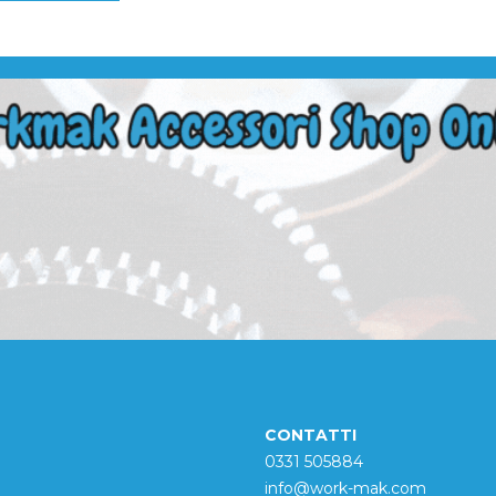
CONTATTI
0331 505884
info@work-mak.com