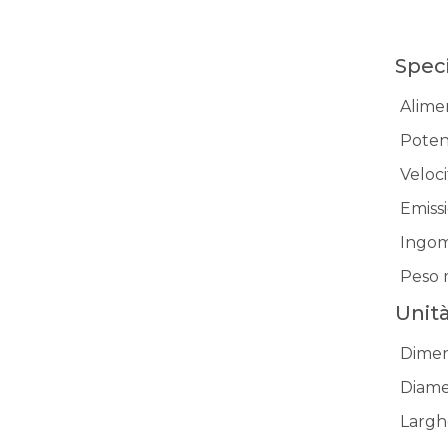
Spec
Alime
Poten
Veloc
Emiss
Ingom
Peso 
Unità
Dimen
Diame
Largh