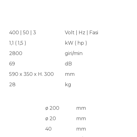
400 | 50 | 3
Volt | Hz | Fasi
1,1 ( 1,5 )
kW ( hp )
2800
giri/min
69
dB
590 x 350 x H. 300
mm
28
kg
ø 200
mm
ø 20
mm
40
mm